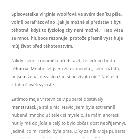
Spisovatelka Virginia Woolfová ve svém deníku píše,
volně parafrázováno „jak je možné si představit být
těhotná, když to fyziologicky není možné.“ Tato věta
se mnou hluboce rezonuje, protože přesně vystihuje
můj život před těhotenstvím.
Nikdy jsem si neuměla představit, že jednou budu
těhotná
. Mnoho let jsem žila v moodu „jsem rozbitá,
nejsem žena, nezasloužím si od života nic.“ Naštěstí
z toho člověk vyroste.
Zatímco moje vrstevnice v pubertě dostávaly
menstruaci
, já stále nic. Navíc jsem byla extrémně
hubená (mnoho učitelek si myslelo, že mám anorexii,
nutily mě do jídla a celý to bylo občas dost nepříjemný).
Jediné, co mi rostlo, byla prsa. Díky za ně! Moje puberta