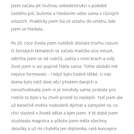
jsem začala jet slušnou sebedestrukci v podobě
častého pití, bulimie a hledáním sebe sama v různých
vztazích. Prakticky jsem šla ze vztahu do vztahu, kde
jsem se hledala.
Po 20. roce života jsem naštěstí dostala trochu rozum.
O ženských tématech se začalo maličko více mluvit,
odtrhla jsem se od rodičů, zažila s nimi krach a svůj
život jsem si asi poprvé řídila sama. Tohle období mě
nejvíce formovalo – i když bylo hodně těžké. U nás
doma bylo totiž dost věcí předem daných a
nerozhodovala jsem si je mnohdy sama, protože pro
rodiče to bylo v tu chvíli prostě to nejlepší. Teď jsem ale
už konečně mohla svobodně dýchat a zamyslet se, co
chci vlastně v životě dělat a kým jsem. V té době jsem
studovala magistra a ačkoliv jsem měla všechny
zkoušky a už mi chyběla jen diplomka, celá koncepce