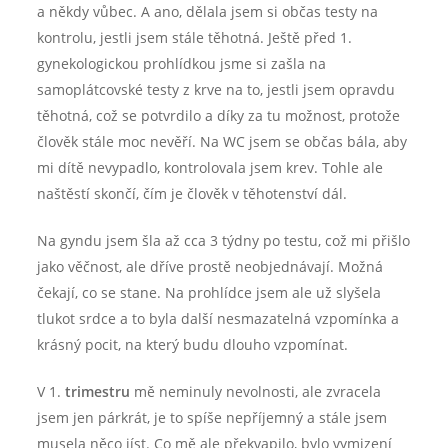
a někdy vůbec. A ano, dělala jsem si občas testy na
kontrolu, jestli jsem stále těhotná. Ještě před 1.
gynekologickou prohlídkou jsme si zašla na
samoplátcovské testy z krve na to, jestli jsem opravdu
těhotná, což se potvrdilo a díky za tu možnost, protože
člověk stále moc nevěří. Na WC jsem se občas bála, aby
mi dítě nevypadlo, kontrolovala jsem krev. Tohle ale
naštěstí skončí, čím je člověk v těhotenství dál.
Na gyndu jsem šla až cca 3 týdny po testu, což mi přišlo
jako věčnost, ale dříve prostě neobjednávají. Možná
čekají, co se stane. Na prohlídce jsem ale už slyšela
tlukot srdce a to byla další nesmazatelná vzpomínka a
krásný pocit, na který budu dlouho vzpomínat.
V 1.
trimestru
mě neminuly nevolnosti, ale zvracela
jsem jen párkrát, je to spíše nepříjemný a stále jsem
musela něco jíst. Co mě ale překvapilo, bylo vymizení