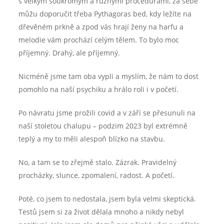
s velkým soukromým a různými procedurami, za sebe
můžu doporučit třeba Pythagoras bed, kdy ležíte na
dřevěném prkně a zpod vás hrají ženy na harfu a
melodie vám prochází celým tělem. To bylo moc
příjemný. Drahý, ale příjemný.
Nicméně jsme tam oba vypli a myslím, že nám to dost
pomohlo na naší psychiku a hrálo roli i v početí.
Po návratu jsme prožili covid a v září se přesunuli na
naší stoletou chalupu – podzim 2023 byl extrémně
teplý a my to měli alespoň blízko na stavbu.
No, a tam se to zřejmě stalo. Zázrak. Pravidelný
procházky, slunce, zpomalení, radost. A početí.
Poté, co jsem to nedostala, jsem byla velmi skeptická.
Testů jsem si za život dělala mnoho a nikdy nebyl