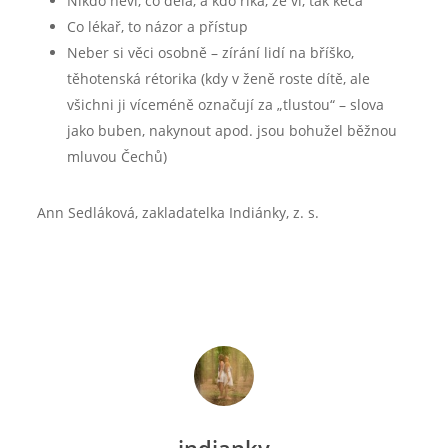
Nikdo neví, co dělá, a kdo říká, že ví, tak kecá
Co lékař, to názor a přístup
Neber si věci osobně – zírání lidí na bříško,
těhotenská rétorika (kdy v ženě roste dítě, ale
všichni ji víceméně označují za „tlustou“ – slova
jako buben, nakynout apod. jsou bohužel běžnou
mluvou Čechů)
Ann Sedláková, zakladatelka Indiánky, z. s.