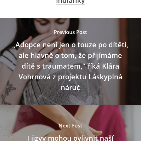
indianky
Previous Post
„Adopce není jen o touze po dítěti,
ale hlavně o tom, že přijímáme
dítě s traumatem,“ říká Klára
Vohrnová z projektu Láskyplná
náruč
Next Post
I jizvy mohou ovlivnit naší