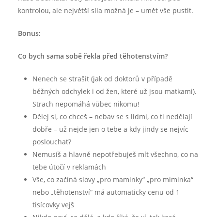
kontrolou, ale největší síla možná je – umět vše pustit.
Bonus:
Co bych sama sobě řekla před těhotenstvím?
Nenech se strašit (jak od doktorů v případě
běžných odchylek i od žen, které už jsou matkami).
Strach nepomáhá vůbec nikomu!
Dělej si, co chceš – nebav se s lidmi, co ti nedělají
dobře – už nejde jen o tebe a kdy jindy se nejvíc
poslouchat?
Nemusíš a hlavně nepotřebuješ mít všechno, co na
tebe útočí v reklamách
Vše, co začíná slovy „pro maminky“ „pro miminka“
nebo „těhotenství“ má automaticky cenu od 1
tisícovky vejš