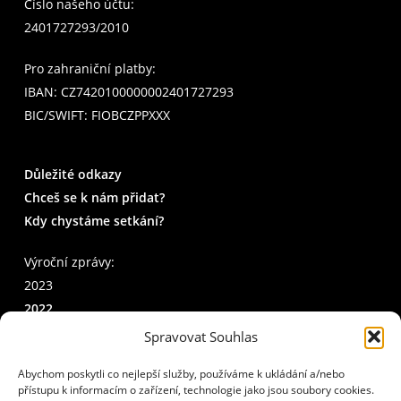
Číslo našeho účtu:
2401727293/2010
Pro zahraniční platby:
IBAN: CZ7420100000002401727293
BIC/SWIFT: FIOBCZPPXXX
Důležité odkazy
Chceš se k nám přidat?
Kdy chystáme setkání?
Výroční zprávy:
2023
2022
2021
Spravovat Souhlas
2020
Abychom poskytli co nejlepší služby, používáme k ukládání a/nebo
přístupu k informacím o zařízení, technologie jako jsou soubory cookies.