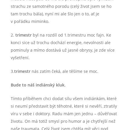
strachu ze samotného porodu (celý život jsem se ho
tam trochu bála), nyní mi ale šlo jen o to, ať je
v pořádku miminko.
2.
trimestr
byl na rozdíl od 1.trimestru moc fajn. Ke
konci sice už trochu dochází energie, nevolnosti ale
pominuly a mímo dostává už jasné obrysy, je zde více
vyšetření.
3.
trimestr
nás zatím čeká, ale těšíme se moc.
Bude to náš indiánský kluk.
Tímto příběhem chci dodat sílu všem indiánkám, které
si neumí představit být těhotné, které si nevěří, ztratily
víru v sebe i doktory. Radu mám jen jednu – důvěřovat
životu. On má totiž smysl pro humor a je chytřejší než
naše traumata. Celý život jsem chtěla mít věci pod