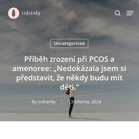
Skip
to
main
content
Uncategorized
Příběh zrození při PCOS a
amenoree: „Nedokázala jsem si
představit, že někdy budu mít
děti.“
By
indianky
13 března, 2024