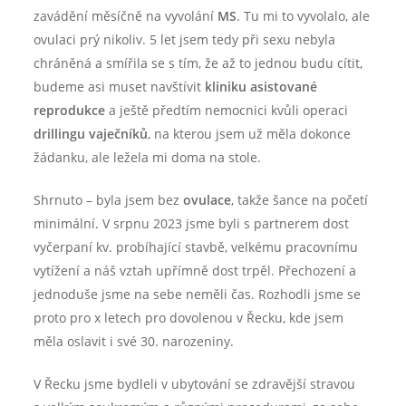
zavádění měsíčně na vyvolání
MS
. Tu mi to vyvolalo, ale
ovulaci prý nikoliv. 5 let jsem tedy při sexu nebyla
chráněná a smířila se s tím, že až to jednou budu cítit,
budeme asi muset navštívit
kliniku asistované
reprodukce
a ještě předtím nemocnici kvůli operaci
drillingu
vaječníků
, na kterou jsem už měla dokonce
žádanku, ale ležela mi doma na stole.
Shrnuto – byla jsem bez
ovulace
, takže šance na početí
minimální. V srpnu 2023 jsme byli s partnerem dost
vyčerpaní kv. probíhající stavbě, velkému pracovnímu
vytížení a náš vztah upřímně dost trpěl. Přechození a
jednoduše jsme na sebe neměli čas. Rozhodli jsme se
proto pro x letech pro dovolenou v Řecku, kde jsem
měla oslavit i své 30. narozeniny.
V Řecku jsme bydleli v ubytování se zdravější stravou