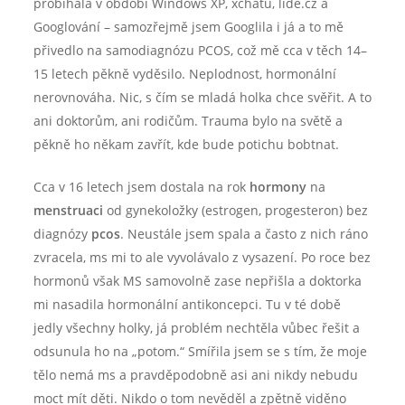
probíhala v období Windows XP, xchatu, lide.cz a
Googlování – samozřejmě jsem Googlila i já a to mě
přivedlo na samodiagnózu PCOS, což mě cca v těch 14–
15 letech pěkně vyděsilo. Neplodnost, hormonální
nerovnováha. Nic, s čím se mladá holka chce svěřit. A to
ani doktorům, ani rodičům. Trauma bylo na světě a
pěkně ho někam zavřít, kde bude potichu bobtnat.
Cca v 16 letech jsem dostala na rok
hormony
na
menstruaci
od gynekoložky (estrogen, progesteron) bez
diagnózy
pcos
. Neustále jsem spala a často z nich ráno
zvracela, ms mi to ale vyvolávalo z vysazení. Po roce bez
hormonů však MS samovolně zase nepřišla a doktorka
mi nasadila hormonální antikoncepci. Tu v té době
jedly všechny holky, já problém nechtěla vůbec řešit a
odsunula ho na „potom.“ Smířila jsem se s tím, že moje
tělo nemá ms a pravděpodobně asi ani nikdy nebudu
moct mít děti. Nikdo o tom nevěděl a zpětně viděno