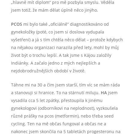
„hlavně mít diplom“ pro mě pozbyla smyslu. Věděla
jsem totiž, že mám dělat úplně něco jinýho.
PCOS
mi bylo také „oficiálně“ diagnostikováno od
gynekoložky (poté, co jsem si doslova vydupala
vyšetření) a já s tím chtěla něco dělat – protože kdybych
na nějakou organizaci narazila před lety, mohl by můj
život být o trochu lepší. A tak jsme s Kájou založily
Indiánky. A začalo jedno z mých nejlepších a
nejdobrodružnějších období v životě.
Táhne mi na 30 a čím jsem starší, tím víc se mám ráda
a stanovuji si hranice. To na stárnutí miluju.
HA
jsem
vysadila cca 5 let zpátky, přestoupila k jinému
gynekologovi (odborníkovi na neplodnost), vyzkoušela
různé prášky na pcos (metformin), nebo třeba seed
cycling. Ten na mě občas fungoval a občas ne a
nakonec jsem skončila na 5 tabletách progesteronu na