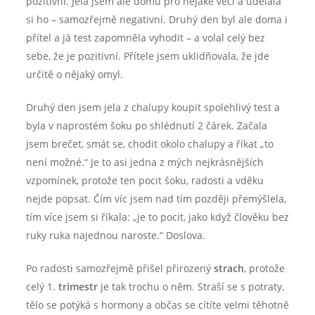
pozitivní. Jela jsem ale domů pro nějaké věci a udělala
si ho – samozřejmě negativní. Druhý den byl ale doma i
přítel a já test zapomněla vyhodit – a volal celý bez
sebe, že je pozitivní. Přítele jsem uklidňovala, že jde
určitě o nějaký omyl.
Druhý den jsem jela z chalupy koupit spolehlivý test a
byla v naprostém šoku po shlédnutí 2 čárek. Začala
jsem brečet, smát se, chodit okolo chalupy a říkat „to
není možné.“ Je to asi jedna z mých nejkrásnějších
vzpomínek, protože ten pocit šoku, radosti a vděku
nejde popsat. Čím víc jsem nad tím později přemýšlela,
tím více jsem si říkala: „je to pocit, jako když člověku bez
ruky ruka najednou naroste.“ Doslova.
Po radosti samozřejmě přišel přirozený
strach
, protože
celý 1.
trimestr
je tak trochu o něm. Straší se s potraty,
tělo se potýká s hormony a občas se cítíte velmi těhotně